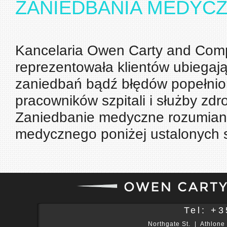
ZANIEDBANIA MEDYCZN
Kancelaria Owen Carty and Compa
reprezentowała klientów ubiegają
zaniedbań bądź błędów popełniony
pracowników szpitali i służby zdr
Zaniedbanie medyczne rozumiane
medycznego poniżej ustalonych 
Tel: +3
Northgate St. | Athlon