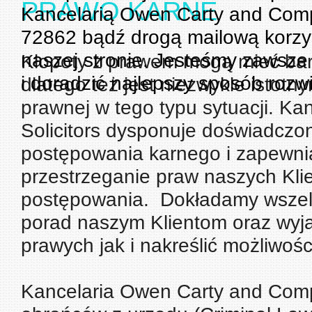
PRAWO KARNE
Kancelarią Owen Carty and Com
72862 bądź drogą mailową korzy
naszej stronie. Jesteśmy zawsze
Kłopoty z prawem mogą mieć bard
i doradzić najlepszy sposób rozw
dlatego też jest niezwykle istotn
prawnej w tego typu sytuacji. K
Solicitors dysponuje doświadczo
postępowania karnego i zapewni
przestrzeganie praw naszych Klie
postępowania. Dokładamy wszelki
porad naszym Klientom oraz wyj
prawych jak i nakreślić możliwośc
Kancelaria Owen Carty and Compa