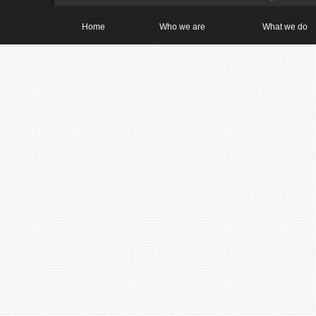
Home
Who we are
What we do