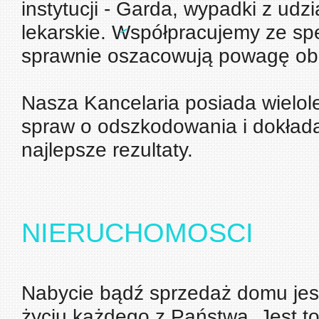
instytucji - Garda, wypadki z udz
lekarskie. Współpracujemy ze spe
sprawnie oszacowują powagę o
Nasza Kancelaria posiada wielol
spraw o odszkodowania i dokłada
najlepsze rezultaty.
NIERUCHOMOSCI
Nabycie bądź sprzedaż domu jest
życiu każdego z Państwa. Jest to